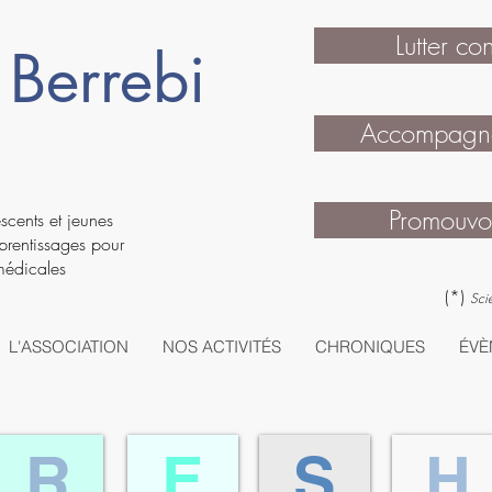
Lutter co
Berrebi
Accompagner
Promouvoi
cents et jeunes
prentissages
pour
 médicales
(*)
Sci
L'ASSOCIATION
NOS ACTIVITÉS
CHRONIQUES
ÉVÈ
R
E
S
H