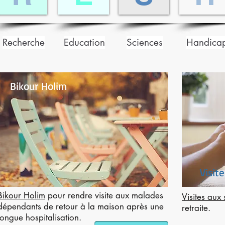
Recherche
Education
Sciences
Handica
Bikour Holim
Visit
Bikour Holim
pour rendre visite aux malades
Visites aux 
dépendants de retour à la maison après une
retraite.
longue hospitalisation.