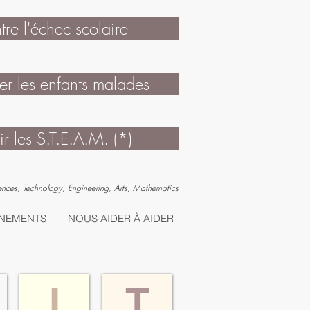
ntre l'échec scolaire
 les enfants malades
r les S.T.E.A.M. (*)
ences, Technology, Engineering, Arts, Mathematics
NEMENTS
NOUS AIDER À AIDER
I
T